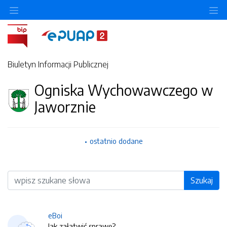
O
Biuletyn Informacji Publicznej
Ogniska Wychowawczego w
Jaworznie
ostatnio dodane
Wyszukiwarka
Szukaj
eBoi
Jak załatwić sprawę?