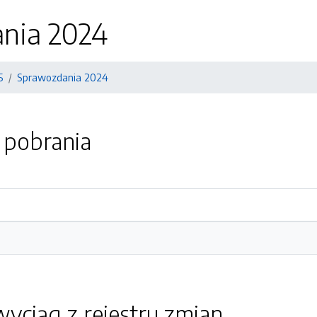
nia 2024
5
Sprawozdania 2024
o pobrania
yciąg z rejestru zmian