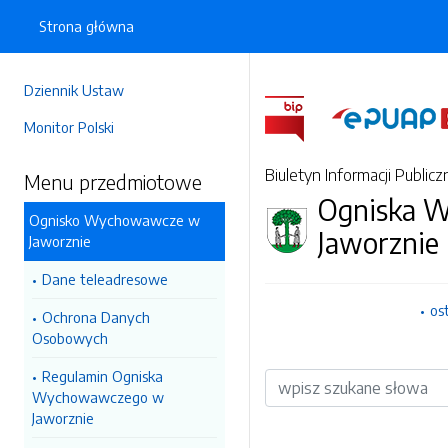
Strona główna
Dziennik Ustaw
Monitor Polski
Biuletyn Informacji Publicz
Menu przedmiotowe
Ogniska 
Ognisko Wychowawcze w
Jaworznie
Jaworznie
Dane teleadresowe
os
Ochrona Danych
Osobowych
Regulamin Ogniska
Wyszukiwarka
Wychowawczego w
Jaworznie