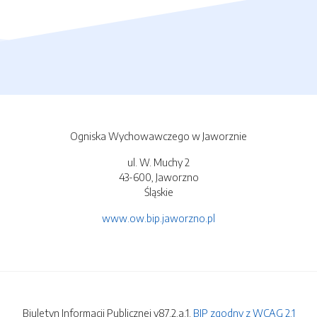
Ogniska Wychowawczego w Jaworznie
ul. W. Muchy 2
43-600, Jaworzno
Śląskie
www.ow.bip.jaworzno.pl
Biuletyn Informacji Publicznej v87.2.a.1.
BIP zgodny z WCAG 2.1