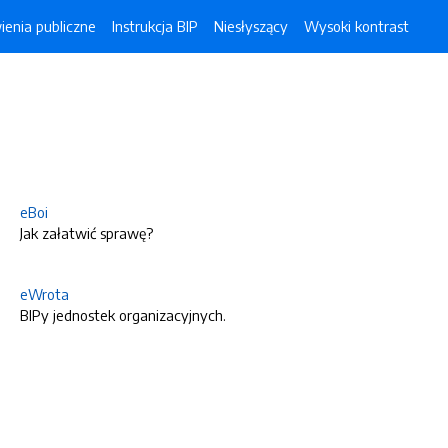
enia publiczne
Instrukcja BIP
Niesłyszący
Wysoki kontrast
eBoi
Jak załatwić sprawę?
eWrota
BIPy jednostek organizacyjnych.