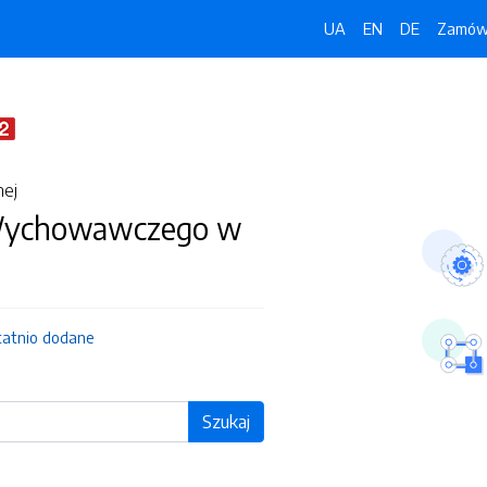
UA
EN
DE
Zamówi
nej
Wychowawczego w
tatnio dodane
Szukaj