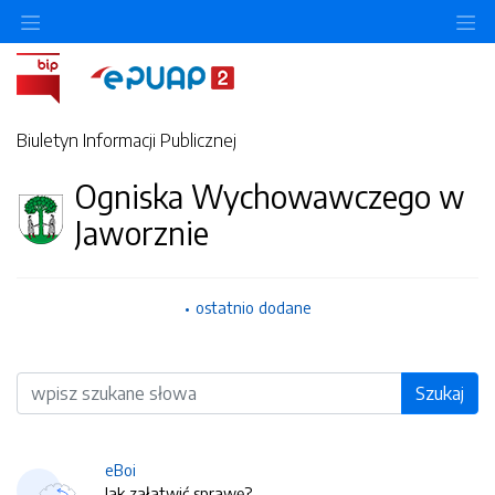
O
Biuletyn Informacji Publicznej
Ogniska Wychowawczego w
Jaworznie
ostatnio dodane
Wyszukiwarka
Szukaj
eBoi
Jak załatwić sprawę?